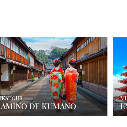
IKATOUR
MI
CAMINO DE KUMANO
E